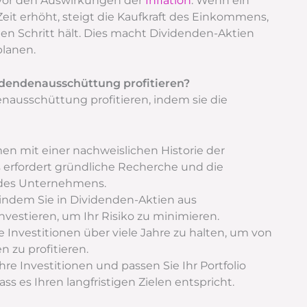
 vor den Auswirkungen der
Inflation
. Wenn ein
it erhöht, steigt die Kaufkraft des Einkommens,
n Schritt hält. Dies macht Dividenden-Aktien
planen.
idendenausschüttung profitieren?
nausschüttung profitieren, indem sie die
en mit einer nachweislichen Historie der
erfordert gründliche Recherche und die
 des Unternehmens.
, indem Sie in Dividenden-Aktien aus
vestieren, um Ihr Risiko zu minimieren.
e Investitionen über viele Jahre zu halten, um von
n zu profitieren.
e Investitionen und passen Sie Ihr Portfolio
ss es Ihren langfristigen Zielen entspricht.