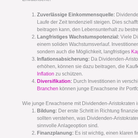
Zuverlässige Einkommensquelle:
Dividenden
Laufe der Zeit tendenziell steigen. Dies scha
beitragen kann, den Lebensunterhalt zu bestre
Langfristiges Wachstumspotenzial:
Viele Di
einem soliden Wachstumsverlauf. Investitione
sondern auch die Möglichkeit, langfristiges
Ka
Inflationsabsicherung:
Da Dividenden-Aristok
erhöhen, können sie dazu beitragen, die Kaufk
Inflation
zu schützen.
Diversifikation
:
Durch Investitionen in versc
Branchen
können junge Erwachsene ihr Portfoli
Wie junge Erwachsene mit Dividenden-Aristokraten 
Bildung:
Der erste Schritt in Richtung finanz
sollten verstehen, was Dividenden-Aristokrate
sinnvolle Anlageoption sind.
Finanzplanung:
Es ist wichtig, einen klaren fi